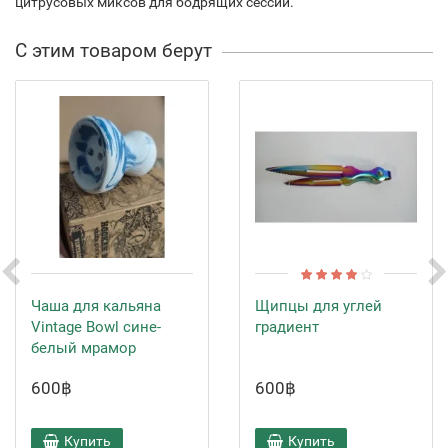
цитрусовых миксов для бодрящих сессий.
С этим товаром берут
Чаша для кальяна
Щипцы для углей
Vintage Bowl сине-
градиент
белый мрамор
600฿
600฿
Купить
Купить