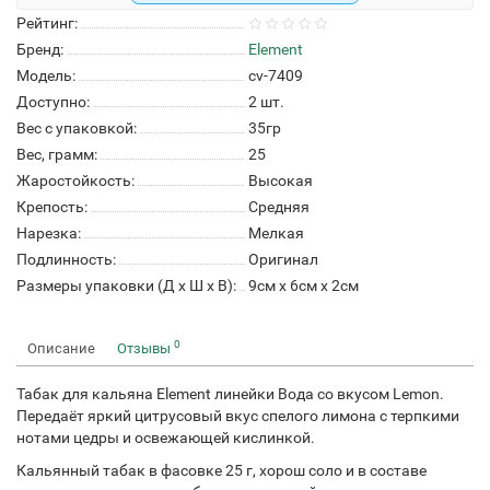
Рейтинг:
Бренд:
Element
Модель:
cv-7409
Доступно:
2
шт.
Вес с упаковкой:
35гр
Вес, грамм:
25
Жаростойкость:
Высокая
Крепость:
Средняя
Нарезка:
Мелкая
Подлинность:
Оригинал
Размеры упаковки (Д х Ш х В):
9см x 6см x 2см
0
Описание
Отзывы
Табак для кальяна Element линейки Вода со вкусом Lemon.
Передаёт яркий цитрусовый вкус спелого лимона с терпкими
нотами цедры и освежающей кислинкой.
Кальянный табак в фасовке 25 г, хорош соло и в составе