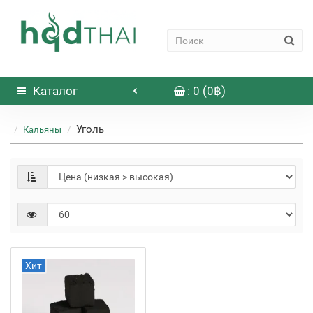
Каталог
: 0 (0฿)
Уголь
Кальяны
Хит