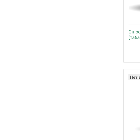
Снюс 
(таб
Нет 