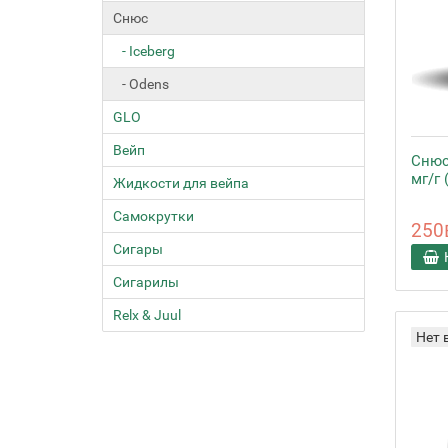
Снюс
- Iceberg
- Odens
GLO
Вейп
Снюс 
мг/г 
Жидкости для вейпа
Самокрутки
250
Сигары
Сигарилы
Relx & Juul
Нет 