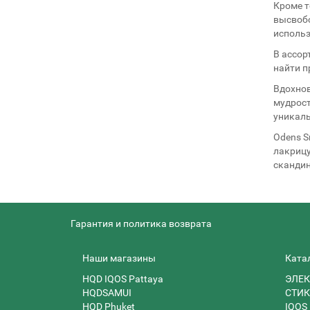
Кроме т
высвобо
использ
В ассор
найти п
Вдохнов
мудрост
уникаль
Odens S
лакрицу
скандин
Гарантия и политика возврата
Наши магазины
Ката
HQD IQOS Pattaya
ЭЛЕК
HQDSAMUI
СТИК
HQD Phuket
IQOS