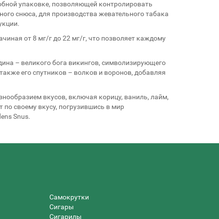
добной упаковке, позволяющей контролировать
ного снюса, для производства жевательного табака
укции.
иная от 8 мг/г до 22 мг/г, что позволяет каждому
ина – великого бога викингов, символизирующего
также его спутников – волков и воронов, добавляя
нообразием вкусов, включая корицу, ваниль, лайм,
 по своему вкусу, погрузившись в мир
ens Snus.
Самокрутки
Сигары
Сигарилы