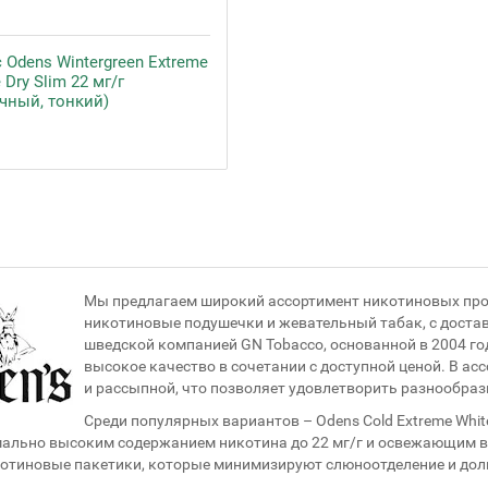
 Odens Wintergreen Extreme
 Dry Slim 22 мг/г
ачный, тонкий)
Мы предлагаем широкий ассортимент никотиновых прод
никотиновые подушечки и жевательный табак, с доста
шведской компанией GN Tobacco, основанной в 2004 го
высокое качество в сочетании с доступной ценой. В ас
и рассыпной, что позволяет удовлетворить разнообраз
Среди популярных вариантов – Odens Cold Extreme White
ально высоким содержанием никотина до 22 мг/г и освежающим 
котиновые пакетики, которые минимизируют слюноотделение и дол