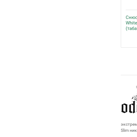
Снюс
White
(таб
экстрем
Slim ни