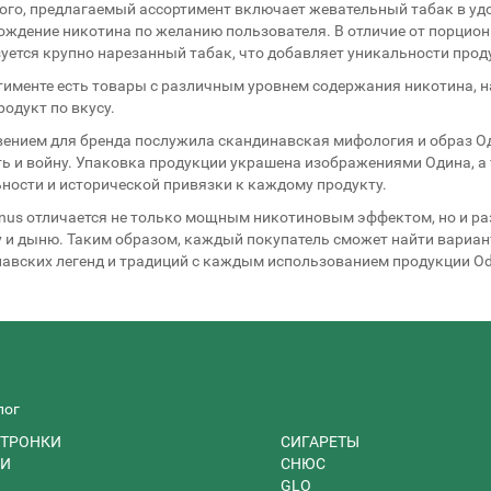
ого, предлагаемый ассортимент включает жевательный табак в у
ждение никотина по желанию пользователя. В отличие от порцион
уется крупно нарезанный табак, что добавляет уникальности прод
тименте есть товары с различным уровнем содержания никотина, нач
родукт по вкусу.
ением для бренда послужила скандинавская мифология и образ Од
ь и войну. Упаковка продукции украшена изображениями Одина, а 
ности и исторической привязки к каждому продукту.
nus отличается не только мощным никотиновым эффектом, но и раз
 и дыню. Таким образом, каждый покупатель сможет найти вариант
авских легенд и традиций с каждым использованием продукции Od
лог
ТРОНКИ
СИГАРЕТЫ
И
СНЮС
GLO