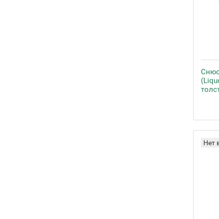
Снюс 
(Liqu
толс
Нет 