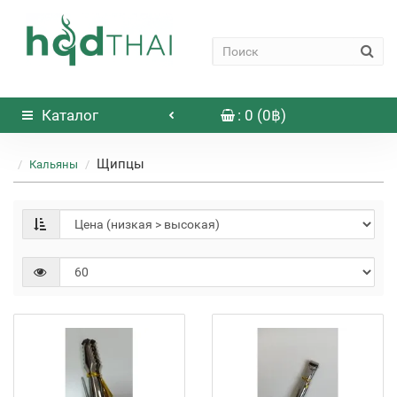
Каталог
: 0 (0฿)
Щипцы
Кальяны