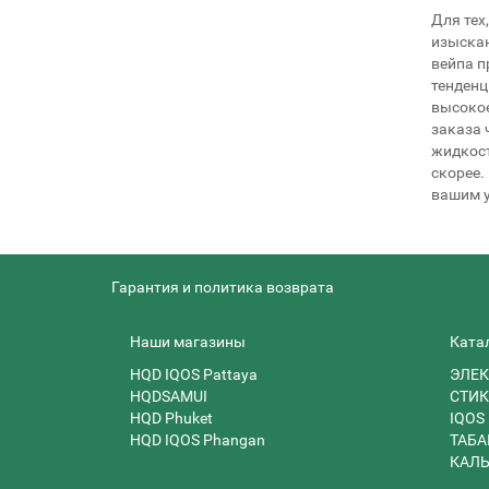
Для тех
изыскан
вейпа п
тенденц
высокое
заказа 
жидкост
скорее.
вашим у
Гарантия и политика возврата
Наши магазины
Ката
HQD IQOS Pattaya
ЭЛЕК
HQDSAMUI
СТИК
HQD Phuket
IQOS
HQD IQOS Phangan
ТАБА
КАЛ