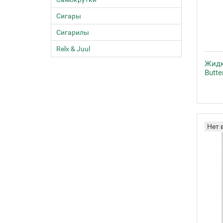
Сигары
Сигарилы
Relx & Juul
Жидк
Butt
Нет 