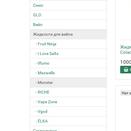
Снюс
GLO
Вейп
Жидкости для вейпа
- Fruit Ninja
Жидк
Cola
- I Love Salts
100
- Ilfumo
- Maxwells
- Monster
- RICHE
Нет 
- Vape Zone
- Vgod
- ЁLKA
Самокрутки