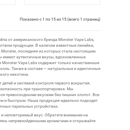
Показано с 1 по 15 из 15 (всего 1 страниц)
па от американского бренда Monster Vape Labs,
ством продукции. В наличии известные линейки,
am Monster, последняя из которых стала настоящим
ты имеют аутентичные вкусы, вдохновленные
 Monster Vape Labs содержит только качественные
коль. Также в составе — натуральные и идентичные
кого никотина.
 детей и системой контроля первого вскрытия.
зопасность при транспортировке. Мы
ся превосходными вкусами без лишних хлопот. Все
ным и быстрым. Наша продукция идеально подходит
личных парильных устройствах.
о и неповторимый вкус. Обратите внимание на
йтесь непревзойденными ароматами и открывайте