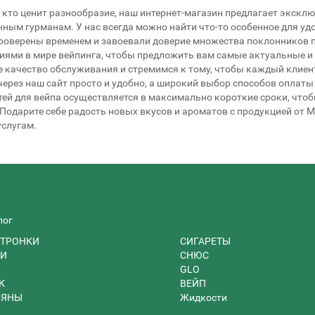
, кто ценит разнообразие, наш интернет-магазин предлагает экск
ным гурманам. У нас всегда можно найти что-то особенное для уд
роверены временем и завоевали доверие множества поклонников п
иями в мире вейпинга, чтобы предложить вам самые актуальные 
 качество обслуживания и стремимся к тому, чтобы каждый клиен
через наш сайт просто и удобно, а широкий выбор способов оплат
ей для вейпа осуществляется в максимально короткие сроки, что
 Подарите себе радость новых вкусов и ароматов с продукцией от M
слугам.
лог
ТРОНКИ
СИГАРЕТЫ
И
СНЮС
GLO
К
ВЕЙП
ЬЯНЫ
Жидкости