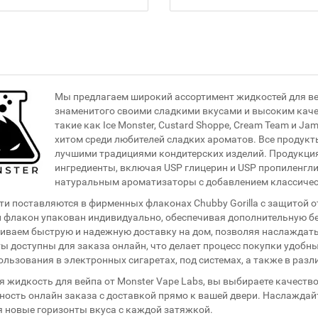
Мы предлагаем широкий ассортимент жидкостей для вей
знаменитого своими сладкими вкусами и высоким каче
такие как Ice Monster, Custard Shoppe, Cream Team и J
хитом среди любителей сладких ароматов. Все продук
лучшими традициями кондитерских изделий. Продукция
ингредиенты, включая USP глицерин и USP пропиленгли
натуральным ароматизаторы с добавлением классичес
и поставляются в фирменных флаконах Chubby Gorilla с защитой от
флакон упакован индивидуально, обеспечивая дополнительную бе
иваем быструю и надежную доставку на дом, позволяя наслаждать
ы доступны для заказа онлайн, что делает процесс покупки удоб
ользования в электронных сигаретах, под системах, а также в раз
 жидкость для вейпа от Monster Vape Labs, вы выбираете качеств
ость онлайн заказа с доставкой прямо к вашей двери. Наслажда
я новые горизонты вкуса с каждой затяжкой.