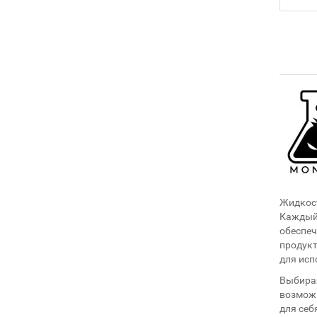
Жидкост
Каждый 
обеспеч
продукт
для исп
Выбирая
возможн
для себ