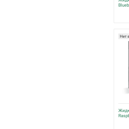
Жидк
Blueb
Нет 
Жидк
Rasp