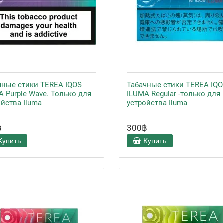
чные стики TEREA IQOS
Табачные стики TEREA IQO
A Purple Wave. Только для
ILUMA Regular -только для
ойства Iluma
устройства Iluma
฿
300฿
Купить
Купить