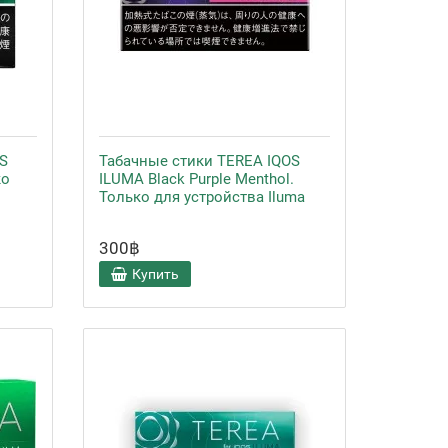
S
Табачные стики TEREA IQOS
ко
ILUMA Black Purple Menthol.
Только для устройства Iluma
300฿
Купить