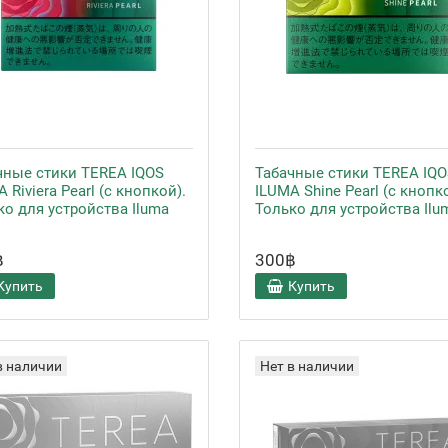
чные стики TEREA IQOS
Табачные стики TEREA IQO
 Riviera Pearl (с кнопкой).
ILUMA Shine Pearl (с кнопк
ко для устройства Iluma
Только для устройства Ilu
฿
300฿
Купить
Купить
в наличии
Нет в наличии