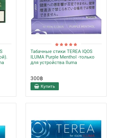
S
Табачные стики TEREA IQOS
ой).
ILUMA Purple Menthol -только
ma
для устройства Iluma
300฿
Купить