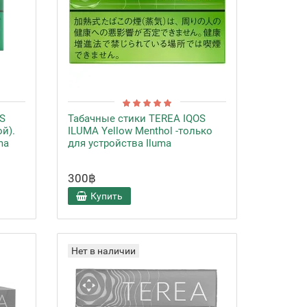
S
Табачные стики TEREA IQOS
ой).
ILUMA Yellow Menthol -только
ma
для устройства Iluma
300฿
Купить
Нет в наличии