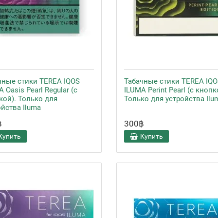
чные стики TEREA IQOS
Табачные стики TEREA IQO
 Oasis Pearl Regular (с
ILUMA Perint Pearl (с кнопк
кой). Только для
Только для устройства Ilu
ойства Iluma
฿
300฿
Купить
Купить