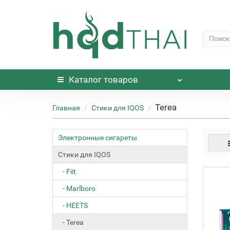
Каталог
товаров
Terea
Главная
Стики для IQOS
Электронные сигареты
Стики для IQOS
- Fiit
- Marlboro
- HEETS
- Terea