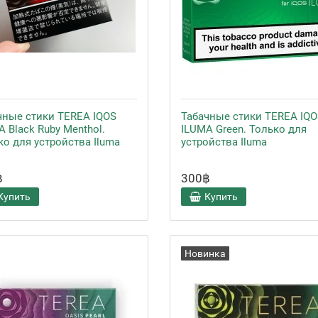
чные стики TEREA IQOS
Табачные стики TEREA IQO
 Black Ruby Menthol.
ILUMA Green. Только для
ко для устройства Iluma
устройства Iluma
฿
300฿
Купить
Купить
Новинка