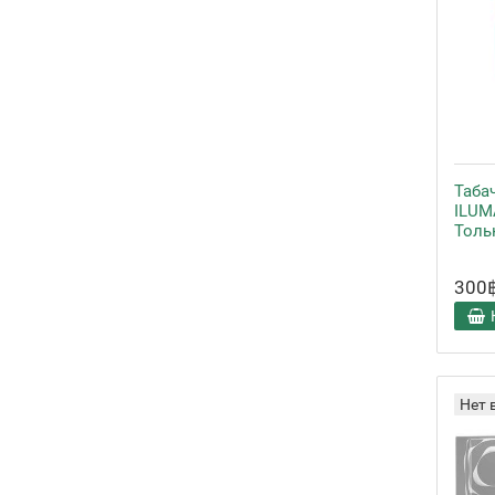
Таба
ILUMA
Толь
300
Нет 