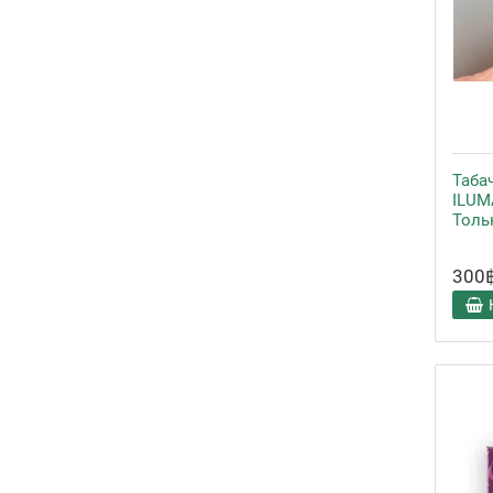
Таба
ILUMA
Толь
300