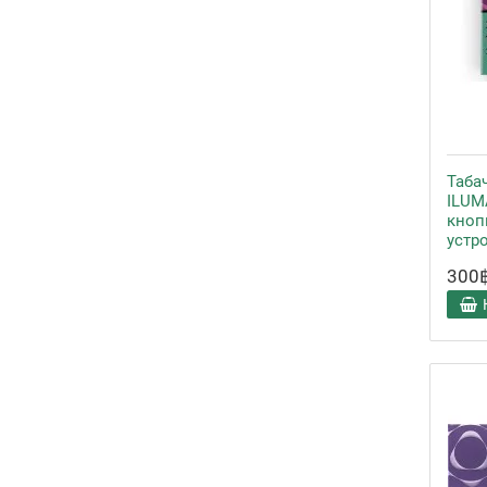
Таба
ILUMA
кноп
устр
300