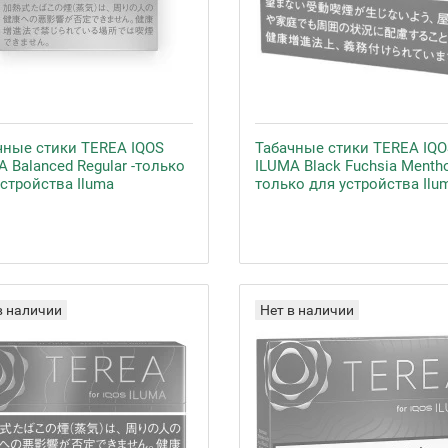
чные стики TEREA IQOS
Табачные стики TEREA IQO
 Balanced Regular -только
ILUMA Black Fuchsia Mentho
устройства Iluma
только для устройства Ilu
в наличии
Нет в наличии