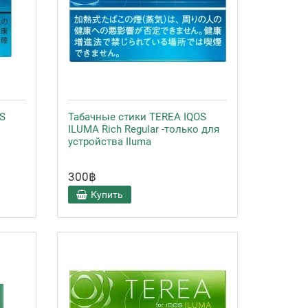
S
Табачные стики TEREA IQOS
ILUMA Rich Regular -только для
устройства Iluma
300฿
Купить