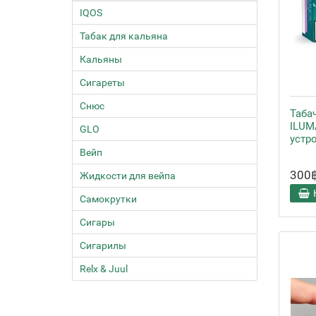
IQOS
Табак для кальяна
Кальяны
Сигареты
Снюс
Таба
ILUM
GLO
устр
Вейп
300
Жидкости для вейпа
Самокрутки
Сигары
Сигарилы
Relx & Juul