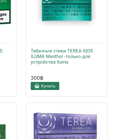
S
Табачные стики TEREA IQOS
ILUMA Menthol -только для
устройства Iluma
300฿
Купить