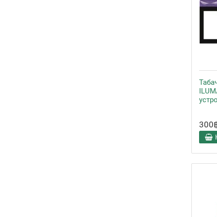
Таба
ILUM
устр
300