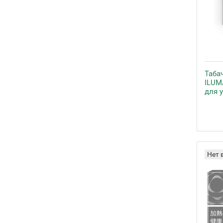
Таба
ILUMA
для 
Нет 