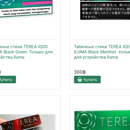
чные стики TEREA IQOS
Табачные стики TEREA IQO
A Black Green. Только для
ILUMA Black Menthol -толь
ойства Iluma
для устройства Iluma
฿
300฿
Купить
Купить