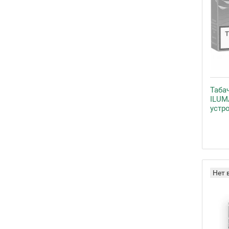
Таба
ILUM
устр
Нет 