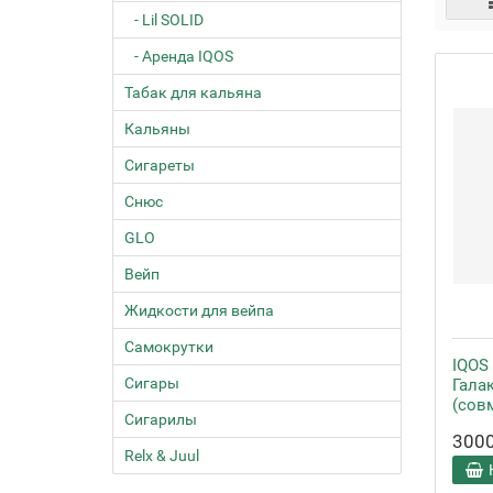
- Lil SOLID
- Аренда IQOS
Табак для кальяна
Кальяны
Сигареты
Снюс
GLO
Вейп
Жидкости для вейпа
Самокрутки
IQOS 
Сигары
Гала
(сов
Сигарилы
300
Relx & Juul