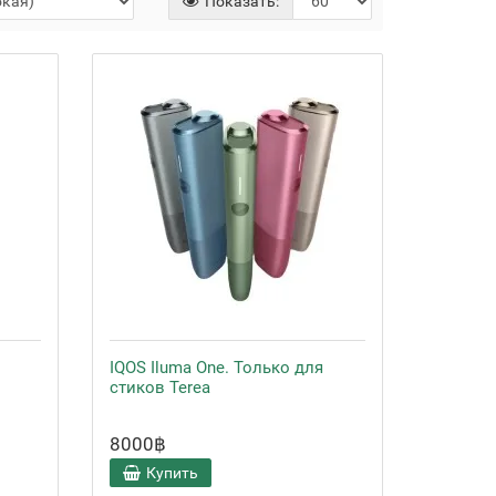
Показать:
IQOS Iluma One. Только для
стиков Terea
8000฿
Купить