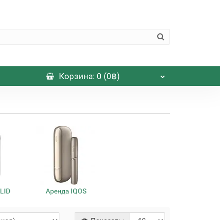
Корзина
: 0 (0฿)
OLID
Аренда IQOS