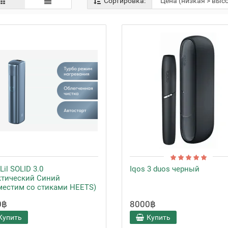
Сортировка:
Lil SOLID 3.0
Iqos 3 duos черный
ктический Синий
местим со стиками HEETS)
0฿
8000฿
Купить
Купить