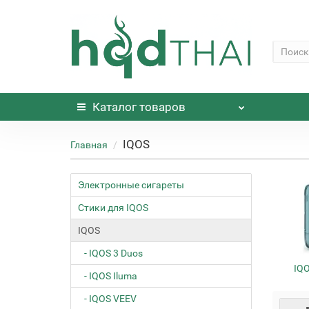
Каталог
товаров
IQOS
Главная
Электронные сигареты
Стики для IQOS
IQOS
- IQOS 3 Duos
IQO
- IQOS Iluma
- IQOS VEEV