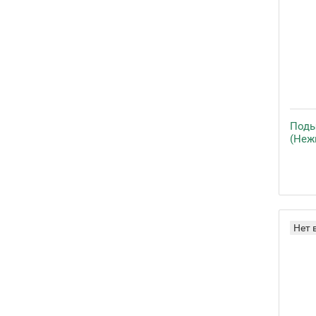
Поды
(Неж
Нет 