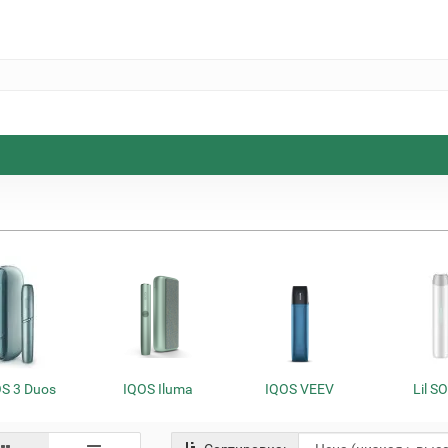
S 3 Duos
IQOS Iluma
IQOS VEEV
Lil S