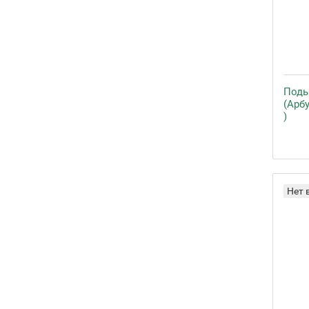
Поды
(Арбу
)
Нет 