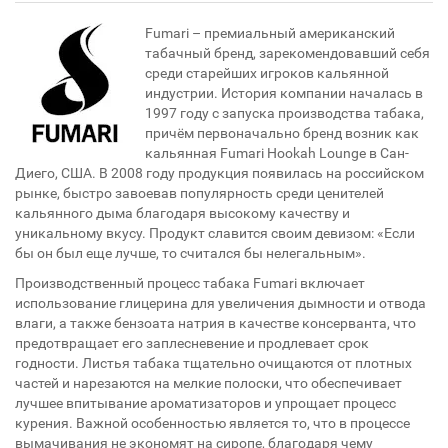
Fumari – премиальный американский
табачный бренд, зарекомендовавший себя
среди старейших игроков кальянной
индустрии. История компании началась в
1997 году с запуска производства табака,
причём первоначально бренд возник как
кальянная Fumari Hookah Lounge в Сан-
Диего, США. В 2008 году продукция появилась на российском
рынке, быстро завоевав популярность среди ценителей
кальянного дыма благодаря высокому качеству и
уникальному вкусу. Продукт славится своим девизом: «Если
бы он был еще лучше, то считался бы нелегальным».
Производственный процесс табака Fumari включает
использование глицерина для увеличения дымности и отвода
влаги, а также бензоата натрия в качестве консерванта, что
предотвращает его заплесневение и продлевает срок
годности. Листья табака тщательно очищаются от плотных
частей и нарезаются на мелкие полоски, что обеспечивает
лучшее впитывание ароматизаторов и упрощает процесс
курения. Важной особенностью является то, что в процессе
вымачивания не экономят на сиропе, благодаря чему