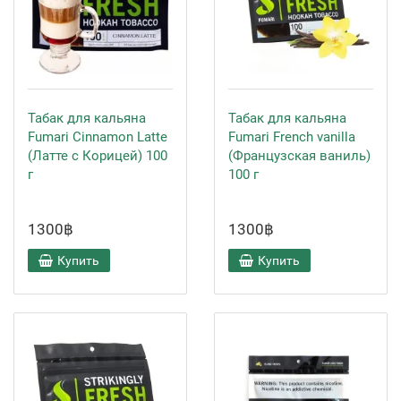
Табак для кальяна
Табак для кальяна
Fumari Cinnamon Latte
Fumari French vanilla
(Латте с Корицей) 100
(Французская ваниль)
г
100 г
1300฿
1300฿
Купить
Купить