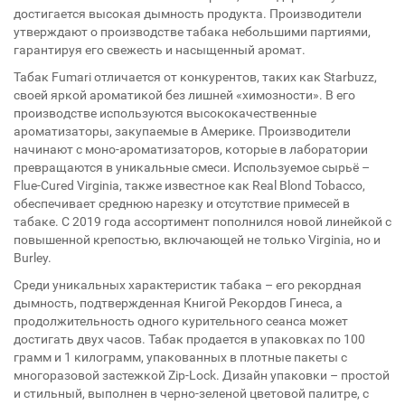
достигается высокая дымность продукта. Производители
утверждают о производстве табака небольшими партиями,
гарантируя его свежесть и насыщенный аромат.
Табак Fumari отличается от конкурентов, таких как Starbuzz,
своей яркой ароматикой без лишней «химозности». В его
производстве используются высококачественные
ароматизаторы, закупаемые в Америке. Производители
начинают с моно-ароматизаторов, которые в лаборатории
превращаются в уникальные смеси. Используемое сырьё –
Flue-Cured Virginia, также известное как Real Blond Tobacco,
обеспечивает среднюю нарезку и отсутствие примесей в
табаке. С 2019 года ассортимент пополнился новой линейкой с
повышенной крепостью, включающей не только Virginia, но и
Burley.
Среди уникальных характеристик табака – его рекордная
дымность, подтвержденная Книгой Рекордов Гинеса, а
продолжительность одного курительного сеанса может
достигать двух часов. Табак продается в упаковках по 100
грамм и 1 килограмм, упакованных в плотные пакеты с
многоразовой застежкой Zip-Lock. Дизайн упаковки – простой
и стильный, выполнен в черно-зеленой цветовой палитре, с