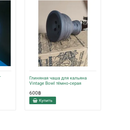
T
Глиняная чаша для кальяна
Кальян 
Vintage Bowl тёмно-серая
600฿
3000฿
Купить
Ку