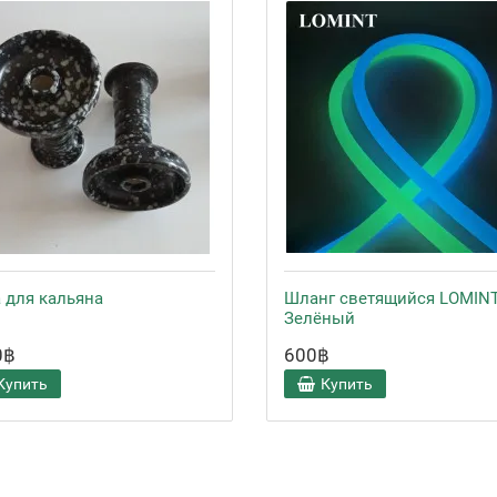
 для кальяна
Шланг светящийся LOMIN
Зелёный
0฿
600฿
Купить
Купить