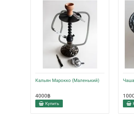
Кальян Марокко (Маленький)
Чаша
4000฿
100
Купить