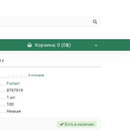
Корзина
: 0 (0฿)
 г
0 отзывов
Fumari
8797919
1
шт.
100
Низкая
Есть в наличии