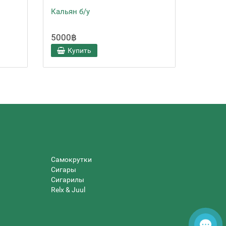
Кальян б/у
Чаша С
5000฿
1000฿
Купить
Ку
Самокрутки
Сигары
Сигарилы
Relx & Juul