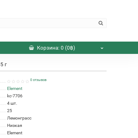
Корзина
: 0 (0฿)
5 г
0 отзывов
Element
kc-7706
4
шт.
25
Лемонграсс
Низкая
Element