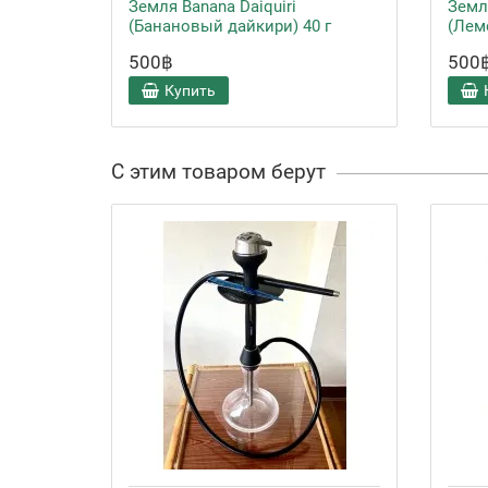
Земля Banana Daiquiri
Земл
(Банановый дайкири) 40 г
(Лем
500฿
500
Купить
С этим товаром берут