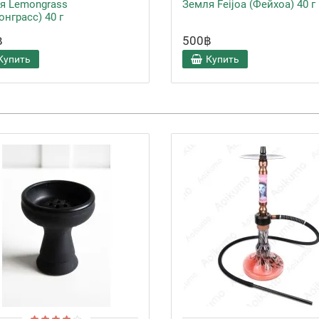
я Lemongrass
Земля Feijoa (Фейхоа) 40 г
онграсс) 40 г
฿
500฿
Купить
Купить