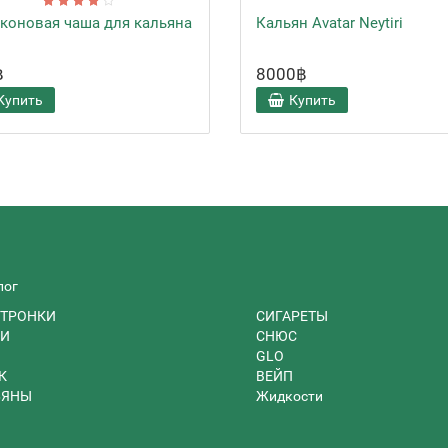
коновая чаша для кальяна
Кальян Avatar Neytiri
1
฿
8000฿
Купить
Купить
лог
ТРОНКИ
СИГАРЕТЫ
И
СНЮС
GLO
К
ВЕЙП
ЬЯНЫ
Жидкости