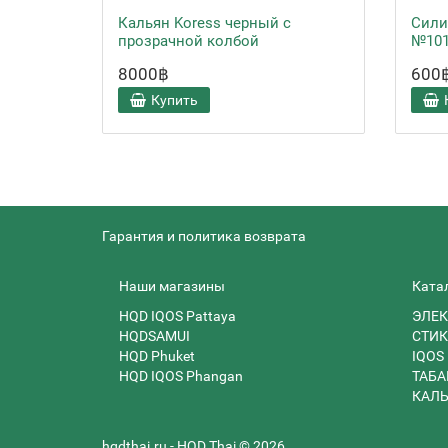
Кальян Koress черный с
Сили
прозрачной колбой
№10
8000฿
600
Купить
Гарантия и политика возврата
Наши магазины
Ката
HQD IQOS Pattaya
ЭЛЕК
HQDSAMUI
СТИК
HQD Phuket
IQOS
HQD IQOS Phangan
ТАБА
КАЛ
hqdthai.ru - HQD Thai © 2026