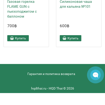
Газовая горелка
Силиконовая чаша
FLAME GUN с
для кальяна №101
пьезоподжигом с
баллоном
700฿
600฿
Купить
Купить
Гарантия и политика возврата
hqdthai.ru - HQD Thai © 2026