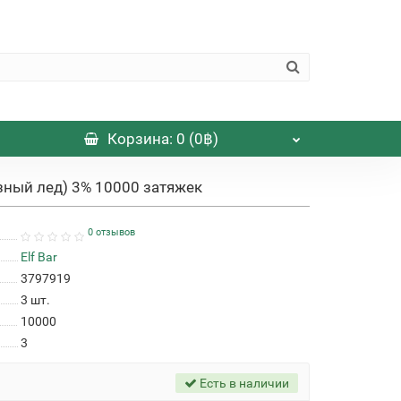
Корзина
: 0 (0฿)
узный лед) 3% 10000 затяжек
0 отзывов
Elf Bar
3797919
3
шт.
10000
3
Есть в наличии