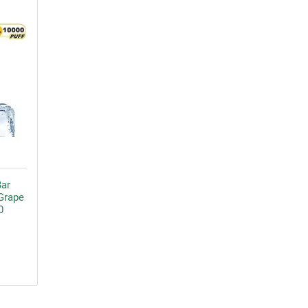
Bar
Grape
0