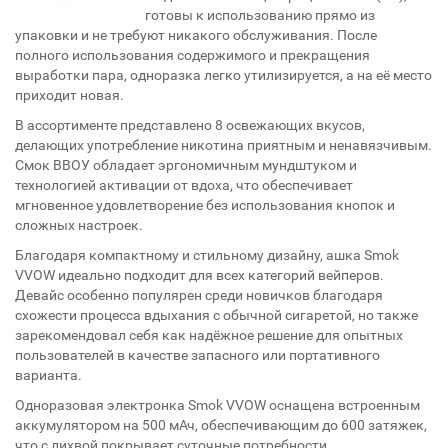
готовы к использованию прямо из
упаковки и не требуют никакого обслуживания. После
полного использования содержимого и прекращения
выработки пара, одноразка легко утилизируется, а на её место
приходит новая.
В ассортименте представлено 8 освежающих вкусов,
делающих употребление никотина приятным и ненавязчивым.
Смок ВВОУ обладает эргономичным мундштуком и
технологией активации от вдоха, что обеспечивает
мгновенное удовлетворение без использования кнопок и
сложных настроек.
Благодаря компактному и стильному дизайну, ашка Smok
VVOW идеально подходит для всех категорий вейперов.
Девайс особенно популярен среди новичков благодаря
схожести процесса вдыхания с обычной сигаретой, но также
зарекомендовал себя как надёжное решение для опытных
пользователей в качестве запасного или портативного
варианта.
Одноразовая электронка Smok VVOW оснащена встроенным
аккумулятором на 500 мАч, обеспечивающим до 600 затяжек,
что с лихвой покрывает суточные потребности