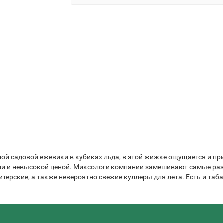
лой садовой ежевики в кубиках льда, в этой жижке ощущается и пр
и и невысокой ценой. Миксологи компании замешивают самые разн
дитерские, а также невероятно свежие куллеры для лета. Есть и та