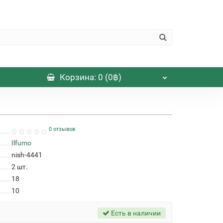
Корзина
: 0 (0฿)
0 отзывов
Ilfumo
nish-4441
2
шт.
18
10
Есть в наличии