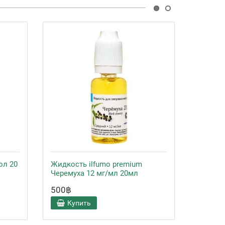
ол 20
Жидкость ilfumo premium
Жидкос
Черемуха 12 мг/мл 20мл
Черему
500฿
500฿
Купить
Ку