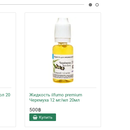
ол 20
Жидкость ilfumo premium
Жидкос
Черемуха 12 мг/мл 20мл
Черему
500฿
500฿
Купить
Ку