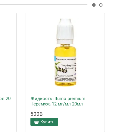
ол 20
Жидкость ilfumo premium
Жидкос
Черемуха 12 мг/мл 20мл
Черему
500฿
500฿
Купить
Ку