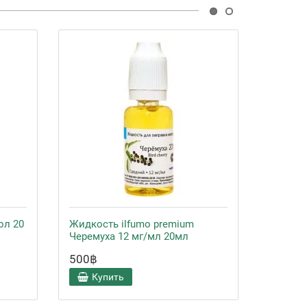
ол 20
Жидкость ilfumo premium
Жидкос
Черемуха 12 мг/мл 20мл
Черему
500฿
500฿
Купить
Ку