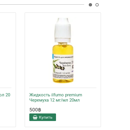
ол 20
Жидкость ilfumo premium
Жидкос
Черемуха 12 мг/мл 20мл
Черему
500฿
500฿
Купить
Ку