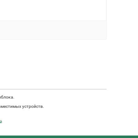
яблока.
вместимых устройств.
й