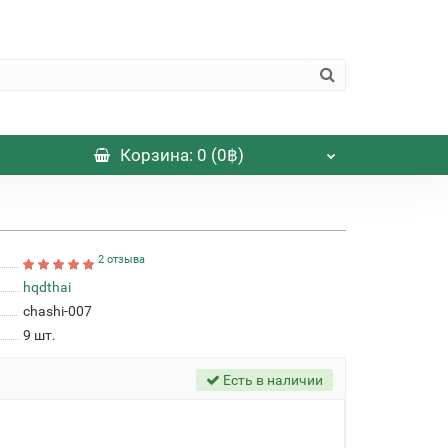
Корзина
: 0 (0฿)
2 отзыва
hqdthai
chashi-007
9
шт.
Есть в наличии