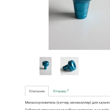
2
Описание
Отзывы
Мелассоуловитель (кэтчер, молакиллер) для калья
Собирает стекающую от табака жидкость и не даёт 