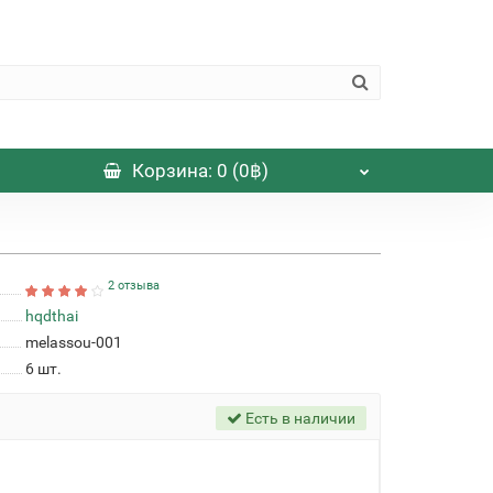
Корзина
: 0 (0฿)
2 отзыва
hqdthai
melassou-001
6
шт.
Есть в наличии