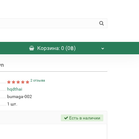
Корзина
: 0 (0฿)
wn
2 отзыва
hqdthai
bumaga-002
1
шт.
Есть в наличии