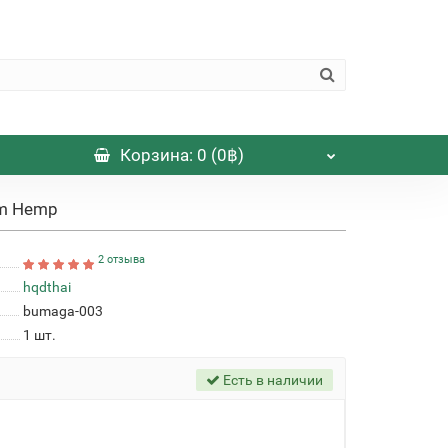
Корзина
: 0 (0฿)
um Hemp
2 отзыва
hqdthai
bumaga-003
1
шт.
Есть в наличии