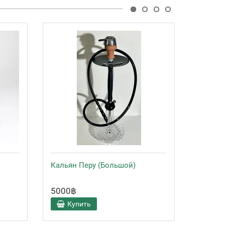
Кальян Перу (Большой)
Чаша Г
5000฿
600฿
Купить
Ку