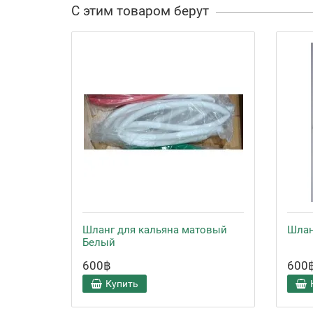
С этим товаром берут
Шланг для кальяна матовый
Шлан
Белый
600฿
600
Купить