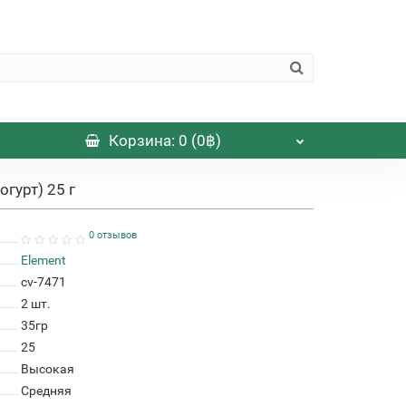
Корзина
: 0 (0฿)
гурт) 25 г
0 отзывов
Element
cv-7471
2
шт.
35гр
25
Высокая
Средняя