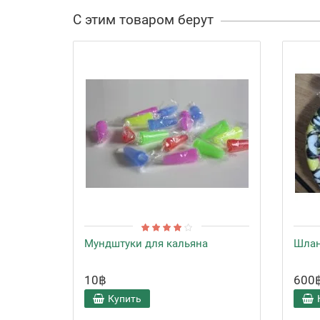
С этим товаром берут
Мундштуки для кальяна
Шлан
10฿
600
Купить