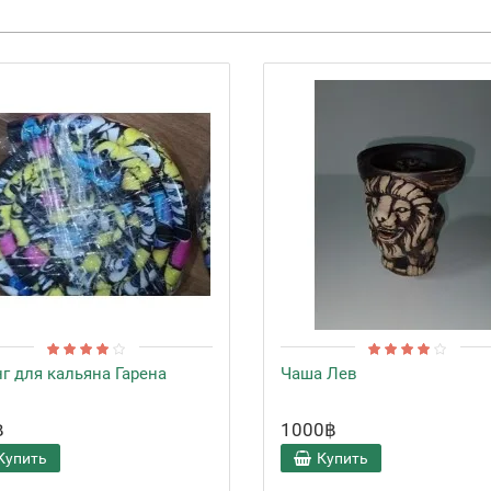
г для кальяна Гарена
Чаша Лев
฿
1000฿
Купить
Купить