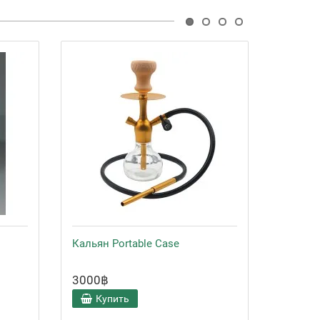
Кальян Portable Case
Чаша Ч
3000฿
600฿
Купить
Ку