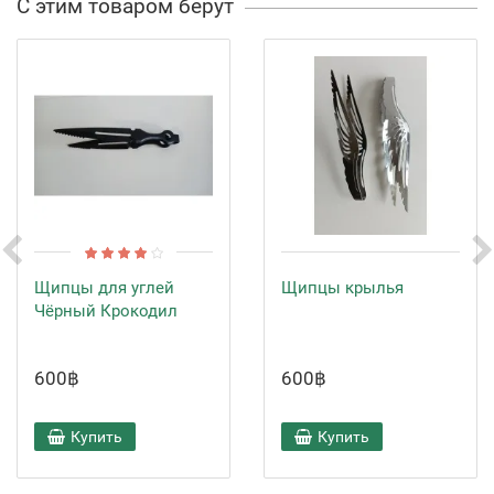
С этим товаром берут
Щипцы для углей
Щипцы крылья
Чёрный Крокодил
600฿
600฿
Купить
Купить