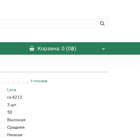
Корзина
: 0 (0฿)
0 отзывов
Lirra
rs-4212
3
шт.
50
Высокая
Средняя
Низкая