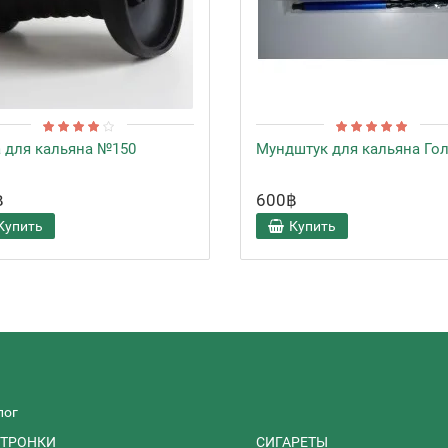
 для кальяна №150
Мундштук для кальяна Го
฿
600฿
Купить
Купить
лог
ТРОНКИ
СИГАРЕТЫ