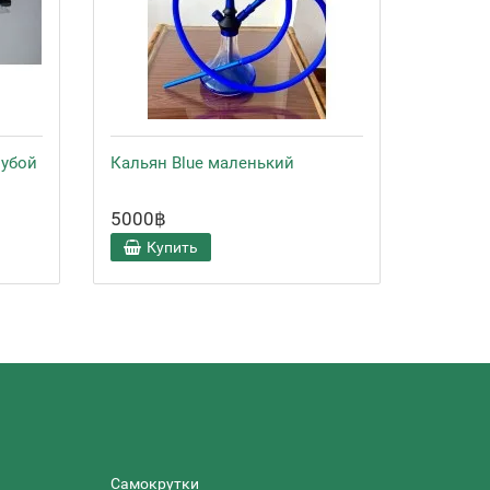
лубой
Кальян Blue маленький
Чаша дл
чёрно-
5000฿
600฿
Купить
Ку
Самокрутки