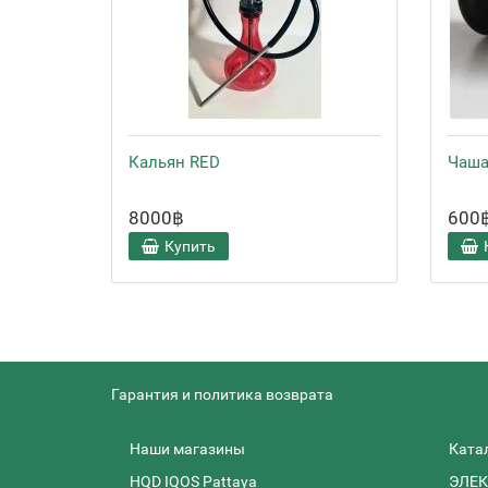
Кальян RED
Чаша
8000฿
600
Купить
Гарантия и политика возврата
Наши магазины
Ката
HQD IQOS Pattaya
ЭЛЕК