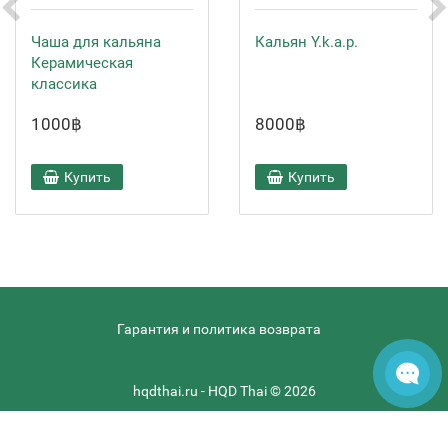
Чаша для кальяна
Кальян Y.k.a.p.
Керамическая
классика
1000฿
8000฿
Купить
Купить
Гарантия и политика возврата
hqdthai.ru - HQD Thai © 2026