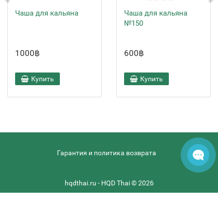
Чаша для кальяна
Чаша для кальяна
№150
1000฿
600฿
Купить
Купить
Гарантия и политика возврата
hqdthai.ru - HQD Thai © 2026