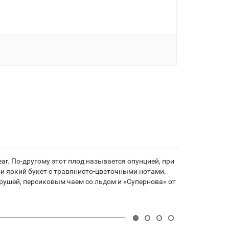
ar. По-другому этот плод называется опунцией, при
 и яркий букет с травянисто-цветочными нотами.
 грушей, персиковым чаем со льдом и «Супернова» от