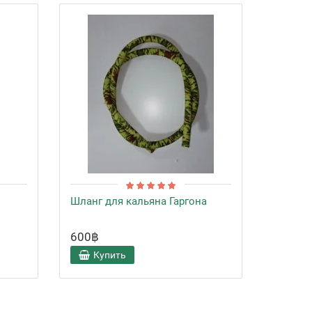
Шланг для кальяна Гаргона
Калауд
600฿
600฿
Купить
Ку