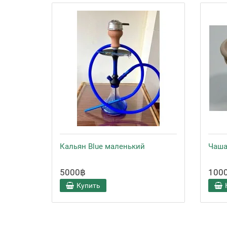
Кальян Blue маленький
Чаша
5000฿
100
Купить