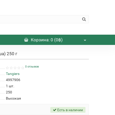
Корзина
: 0 (0฿)
ша) 250 г
0 отзывов
Tangiers
4997906
1
шт.
250
Высокая
Есть в наличии