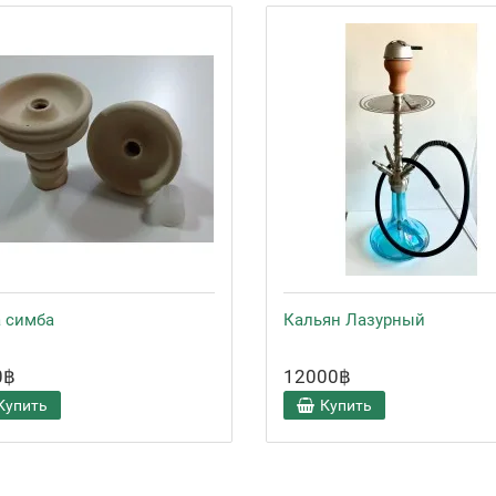
 симба
Кальян Лазурный
0฿
12000฿
Купить
Купить