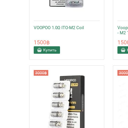
VOOPOO 1.0Ω ITO-M2 Coil
Voopo
- M2 
1500฿
150
Купить
3000฿
300