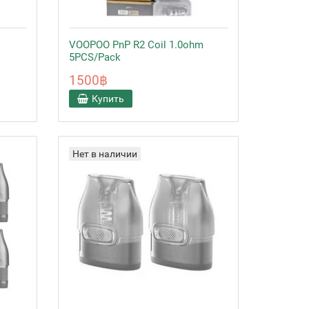
VOOPOO PnP R2 Coil 1.0ohm
5PCS/Pack
1500฿
Купить
Нет в наличии