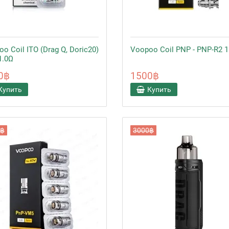
o Coil ITO (Drag Q, Doric20)
Voopoo Coil PNP - PNP-R2 1
1.0Ω
0฿
1500฿
Купить
Купить
0฿
3000฿