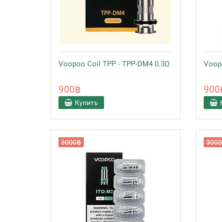
Voopoo Coil TPP - TPP-DM4 0.3Ω
Voopo
900฿
900
Купить
3000฿
300