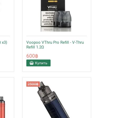
 x3)
Voopoo VThru Pro Refill - V-Thru
Refill 1.2Ω
600฿
Купить
2500฿