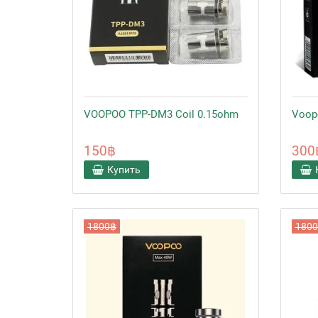
VOOPOO TPP-DM3 Coil 0.15ohm
Voopo
150฿
300
Купить
1800฿
180