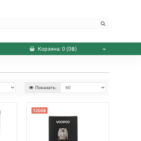
Корзина
: 0 (0฿)
Показать:
1200฿