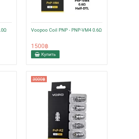
.0Ω
Voopoo Coil PNP - PNP-VM4 0.6Ω
1500฿
Купить
3000฿