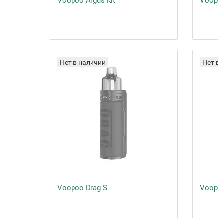
Voopoo Argus Kit
Voopo
Нет в наличии
Нет 
Voopoo Drag S
Voopo