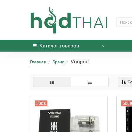
Каталог
товаров
Voopoo
Главная
Бренд
Со
300฿
600