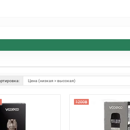
ртировка:
฿
1200฿