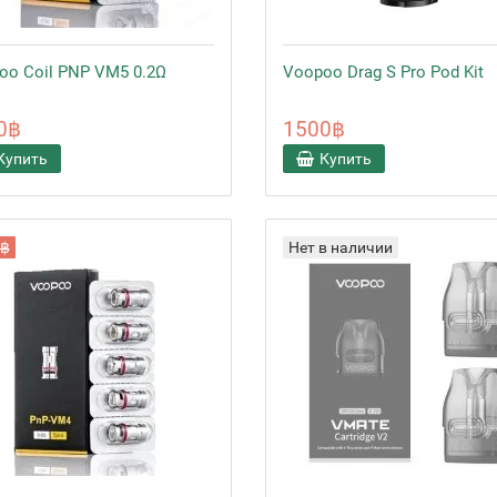
oo Coil PNP VM5 0.2Ω
Voopoo Drag S Pro Pod Kit
0฿
1500฿
Купить
Купить
0฿
Нет в наличии