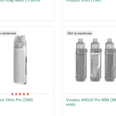
o Drag Nano 2 Pod Kit
Voopoo Vinci (15W)
в наличии
Нет в наличии
o Vthru Pro (25W)
Voopoo ARGUS Pro 80W (30
mAh)