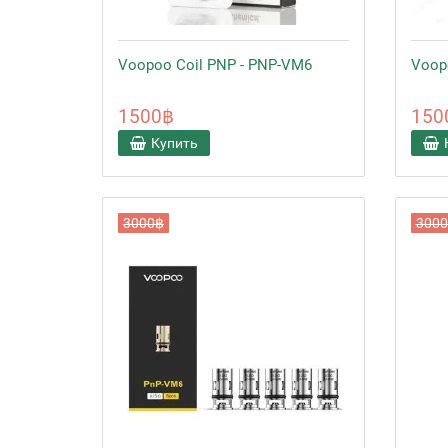
Voopoo Coil PNP - PNP-VM6
Voop
1500฿
150
Купить
3000฿
300