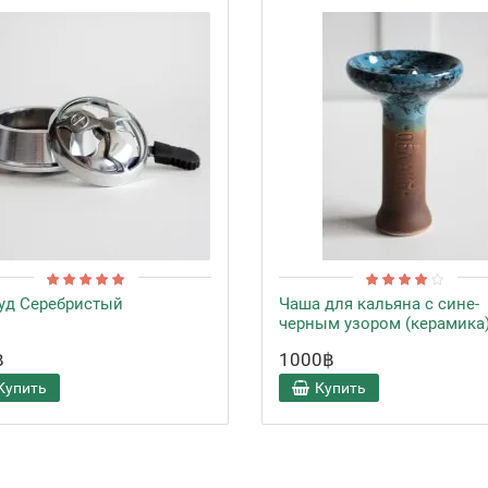
уд Серебристый
Чаша для кальяна с сине-
черным узором (керамика
฿
1000฿
Купить
Купить