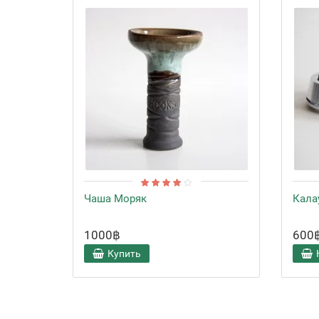
Чаша Моряк
Кала
1000฿
600
Купить