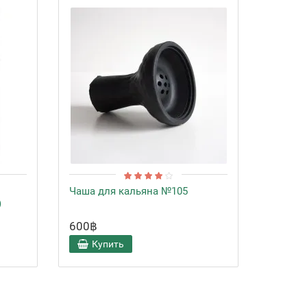
Чаша для кальяна №105
Шланг 
)
600฿
600฿
Купить
Ку