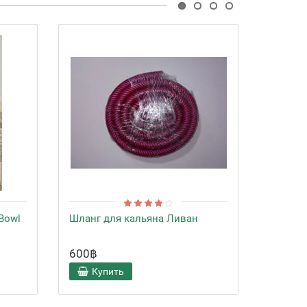
Bowl
Шланг для кальяна Ливан
Щипцы 
600฿
300฿
Купить
Ку