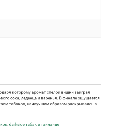
агодаря которому аромат спелой вишни заиграл
евого сока, леденца и варенья. В финале ощущается
нством табаков, наилучшим образом раскрываясь в
гкок
,
darkside табак в таиланде