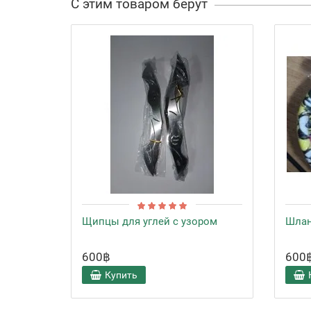
С этим товаром берут
Щипцы для углей с узором
Шлан
600฿
600
Купить