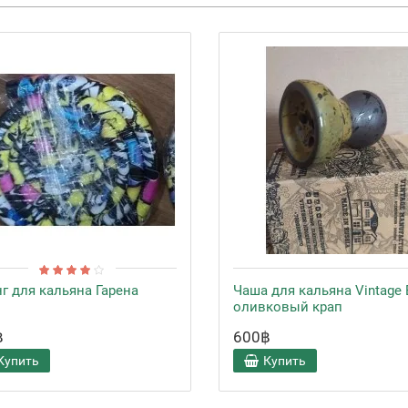
г для кальяна Гарена
Чаша для кальяна Vintage 
оливковый крап
฿
600฿
Купить
Купить