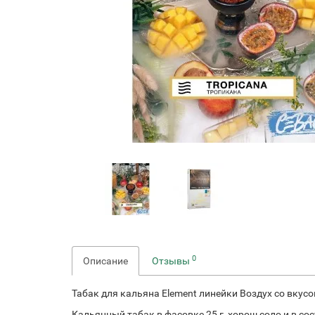
0
Описание
Отзывы
Табак для кальяна Element линейки Воздух со вку
Кальянный табак в фасовке 25 г, хорош соло и в со