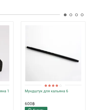
яна 1
Мундштук для кальяна 6
Чаша Х
600฿
1000฿