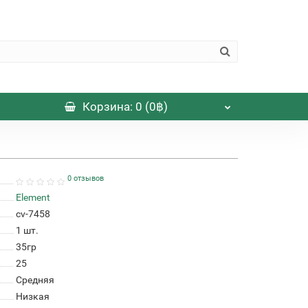
Корзина
: 0 (0฿)
0 отзывов
Element
cv-7458
1
шт.
35гр
25
Средняя
Низкая