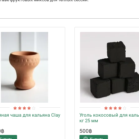
яная чаша для кальяна Clay
Уголь кокосовый для каль
кг 25 мм
0฿
500฿