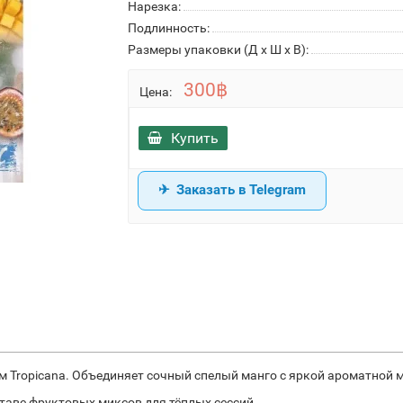
Нарезка:
Подлинность:
Размеры упаковки (Д х Ш х В):
300฿
Цена:
Купить
Заказать в Telegram
сом Tropicana. Объединяет сочный спелый манго с яркой ароматно
ставе фруктовых миксов для тёплых сессий.