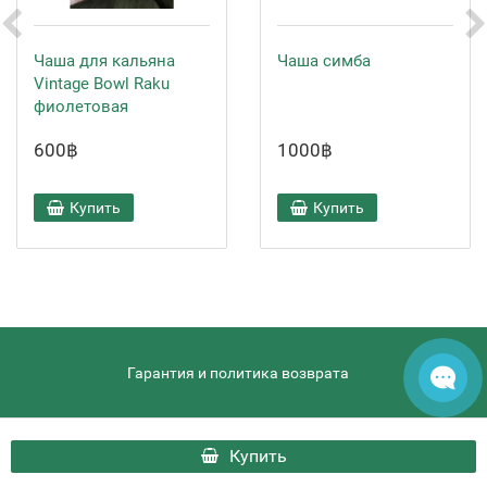
Чаша для кальяна
Чаша симба
Vintage Bowl Raku
фиолетовая
600฿
1000฿
Купить
Купить
Гарантия и политика возврата
hqdthai.ru - HQD Thai © 2026
Купить