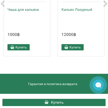
Чаша для кальяна
Кальян Лазурный
1000฿
12000฿
Купить
Купить
Гарантия и политика возврата
hqdthai.ru - HQD Thai © 2026
Купить